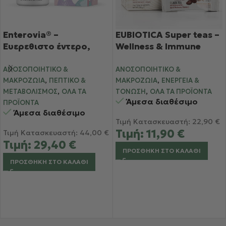
Enterovia® –
EUBIOTICA Super teas –
Ευερεθιστο έντερο,
Wellness & Immune
στομάχι &
Black Tea – Μαύρο Τσάι
Δυσκοιλιότητα
με Εχινάτσια, Reishi
ΑΝΟΣΟΠΟΙΗΤΙΚΌ &
ΑΝΟΣΟΠΟΙΗΤΙΚΌ &
,
,
Mushroom & Βιταμίνη C
ΜΑΚΡΟΖΩΊΑ
ΠΕΠΤΙΚΌ &
ΜΑΚΡΟΖΩΊΑ
ΕΝΈΡΓΕΙΑ &
,
,
ΜΕΤΑΒΟΛΙΣΜΌΣ
ΌΛΑ ΤΑ
ΤΌΝΩΣΗ
ΌΛΑ ΤΑ ΠΡΟΪΌΝΤΑ
Άμεσα διαθέσιμο
ΠΡΟΪΌΝΤΑ
Άμεσα διαθέσιμο
Τιμή Κατασκευαστή:
22,90
€
Τιμή:
11,90
€
Τιμή Κατασκευαστή:
44,00
€
Τιμή:
29,40
€
ΠΡΟΣΘΉΚΗ ΣΤΟ ΚΑΛΆΘΙ
ΠΡΟΣΘΉΚΗ ΣΤΟ ΚΑΛΆΘΙ