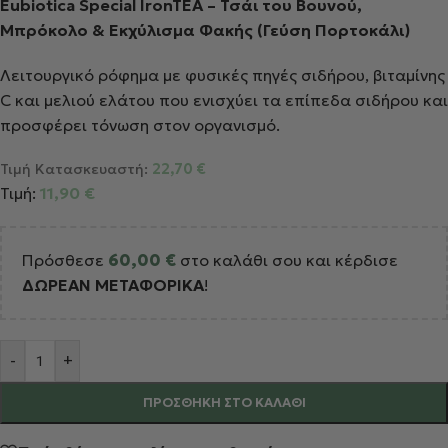
Eubiotica Special IronTEA – Τσάι του Βουνού,
Μπρόκολο & Εκχύλισμα Φακής (Γεύση Πορτοκάλι)
Λειτουργικό ρόφημα με φυσικές πηγές σιδήρου, βιταμίνης
C και μελιού ελάτου που ενισχύει τα επίπεδα σιδήρου και
προσφέρει τόνωση στον οργανισμό.
Τιμή Κατασκευαστή:
22,70
€
Τιμή:
11,90
€
Πρόσθεσε
60,00
€
στο καλάθι σου και κέρδισε
ΔΩΡΕΑΝ ΜΕΤΑΦΟΡΙΚΑ
!
Alternative:
-
+
ΠΡΟΣΘΉΚΗ ΣΤΟ ΚΑΛΆΘΙ