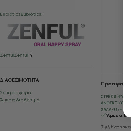
Eubiotica
Eubiotica
1
Zenful
Zenful
4
ΔΙΑΘΕΣΙΜΟΤΗΤΑ
Προσφορά 2
Σε προσφορά
ΣΤΡΕΣ & ΨΥΧΙΚ
Άμεσα διαθέσιμο
ΑΝΘΕΚΤΙΚΌΤΗΤ
ΧΑΛΆΡΩΣΗ / ΕΥ
Άμεσα δι
Τιμή Κατασκε