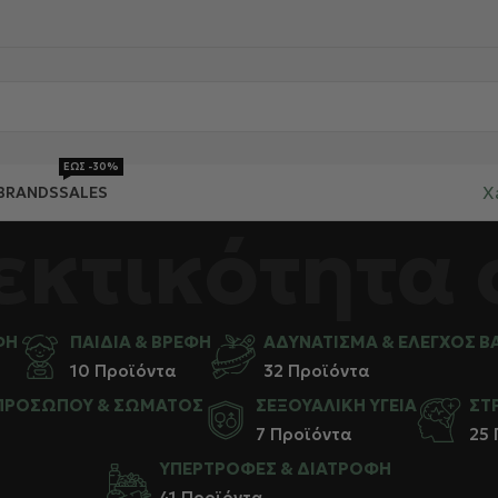
ΕΩΣ -30%
X
BRANDS
SALES
εκτικότητα 
ΦΉ
ΠΑΙΔΙΆ & ΒΡΈΦΗ
ΑΔΥΝΆΤΙΣΜΑ & ΈΛΕΓΧΟΣ Β
10 Προϊόντα
32 Προϊόντα
 ΠΡΟΣΏΠΟΥ & ΣΏΜΑΤΟΣ
ΣΕΞΟΥΑΛΙΚΉ ΥΓΕΊΑ
ΣΤ
7 Προϊόντα
25
ΥΠΕΡΤΡΟΦΈΣ & ΔΙΑΤΡΟΦΉ
41 Προϊόντα