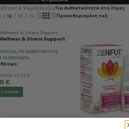
α
/
Στρες & Ψυχική Ευεξία
/
Για Ανθεκτικότητα στο Στρες
9
12
18
24
ellness & Stress Support
,
Ή ΕΥΕΞΊΑ
ΓΙΑ ΑΝΘΕΚΤΙΚΌΤΗΤΑ
Α ΤΑ ΠΡΟΪΌΝΤΑ
αθέσιμο
υαστή:
22,70
€
90
€
ΤΟ ΚΑΛΆΘΙ