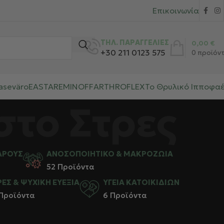
Επικοινωνία
ΤΗΛ. ΠΑΡΑΓΓΕΛΙΕΣ
0,00
€
+30 211 0123 575
0
προϊόν
aseväro
EASTAR
EMINOFF
ARTHROFLEX
Το Θρυλικό Ιπποφα
στο Στρες
ΆΡΟΥΣ
ΑΝΟΣΟΠΟΙΗΤΙΚΌ & ΜΑΚΡΟΖΩΊΑ
52 Προϊόντα
ΡΕΣ & ΨΥΧΙΚΉ ΕΥΕΞΊΑ
ΥΓΕΊΑ ΚΑΤΟΙΚΙΔΊΩΝ
 Προϊόντα
6 Προϊόντα