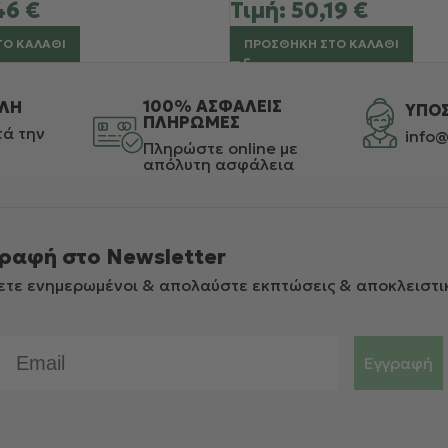
46
€
Τιμή:
50,19
€
ΤΟ ΚΑΛΆΘΙ
ΠΡΟΣΘΉΚΗ ΣΤΟ ΚΑΛΆΘΙ
100% ΑΣΦΑΛΕΙΣ
ΛΗ
ΥΠΟ
ΠΛΗΡΩΜΕΣ
ά την
info@
Πληρώστε online με
απόλυτη ασφάλεια
ραφή στο Newsletter
ετε ενημερωμένοι & απολαύστε εκπτώσεις & αποκλειστι
Email
Εγγραφή