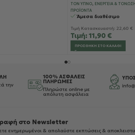
,
ΤΟΝ ΎΠΝΟ
ΕΝΈΡΓΕΙΑ & ΤΌΝΩΣ
ΠΡΟΪΌΝΤΑ
Άμεσα διαθέσιμο
Τιμή Κατασκευαστή:
22,60
€
Τιμή:
11,90
€
ΠΡΟΣΘΉΚΗ ΣΤΟ ΚΑΛΆΘΙ
100% ΑΣΦΑΛΕΙΣ
ΛΗ
ΥΠΟ
ΠΛΗΡΩΜΕΣ
ά την
info@
Πληρώστε online με
απόλυτη ασφάλεια
ραφή στο Newsletter
ετε ενημερωμένοι & απολαύστε εκπτώσεις & αποκλειστι