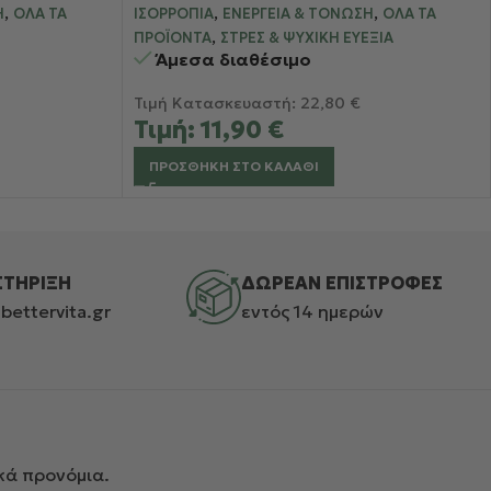
,
,
,
Η
ΌΛΑ ΤΑ
ΙΣΟΡΡΟΠΊΑ
ΕΝΈΡΓΕΙΑ & ΤΌΝΩΣΗ
ΌΛΑ ΤΑ
,
ΠΡΟΪΌΝΤΑ
ΣΤΡΕΣ & ΨΥΧΙΚΉ ΕΥΕΞΊΑ
Άμεσα διαθέσιμο
Τιμή Κατασκευαστή:
22,80
€
Τιμή:
11,90
€
ΠΡΟΣΘΉΚΗ ΣΤΟ ΚΑΛΆΘΙ
ΣΤΗΡΙΞΗ
ΔΩΡΕΑΝ ΕΠΙΣΤΡΟΦΕΣ
bettervita.gr
εντός 14 ημερών
κά προνόμια.