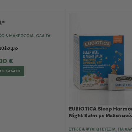
L®
,
ΚΌ & ΜΑΚΡΟΖΩΊΑ
ΌΛΑ ΤΑ
αθέσιμο
,00
€
ΤΟ ΚΑΛΆΘΙ
EUBIOTICA Sleep Harmon
Night Balm με Μελατονί
Χαμομήλι & Μέντα για τ
,
ΣΤΡΕΣ & ΨΥΧΙΚΉ ΕΥΕΞΊΑ
ΓΙΑ ΧΑ