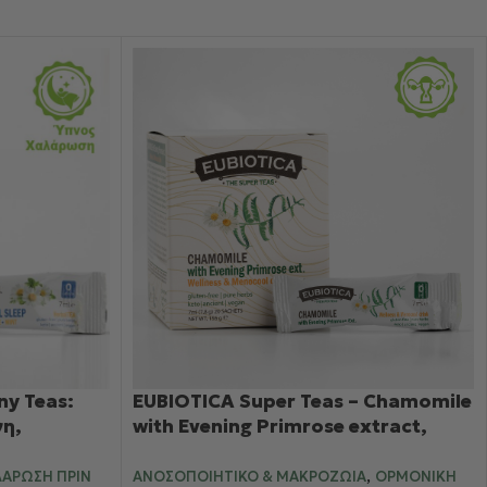
y Teas:
EUBIOTICA Super Teas – Chamomile
νη,
with Evening Primrose extract,
ον ύπνο
Wellness & Menocool Tea
,
ΛΆΡΩΣΗ ΠΡΙΝ
ΑΝΟΣΟΠΟΙΗΤΙΚΌ & ΜΑΚΡΟΖΩΊΑ
ΟΡΜΟΝΙΚΉ