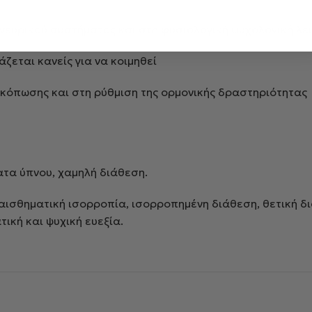
 νευρικού συστήματος και στη φυσιολογική ψυχολογική λε
ζεται κανείς για να κοιμηθεί
ς κόπωσης και στη ρύθμιση της ορμονικής δραστηριότητας
ατα ύπνου, χαμηλή διάθεση.
ισθηματική ισορροπία, ισορροπημένη διάθεση, θετική δι
ική και ψυχική ευεξία.