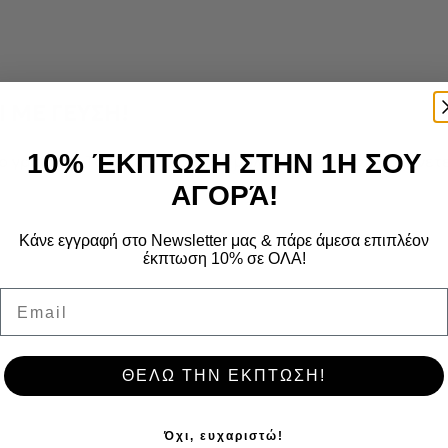
Ι ΜΕ ΓΕΥΣΗ!
10% ΈΚΠΤΩΣΗ ΣΤΗΝ 1Η ΣΟΥ
το γραφείο. Το σημαντικό είναι μόλις νιώσετε να λαμβάνε
ΑΓΟΡΆ!
Κάνε εγγραφή στο Newsletter μας & πάρε άμεσα επιπλέον
έκπτωση 10% σε ΟΛΑ!
Email
ΘΕΛΩ ΤΗΝ ΕΚΠΤΩΣΗ!
Όχι, ευχαριστώ!