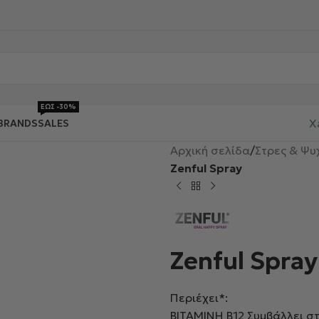
ΕΩΣ -30%
X
BRANDS
SALES
Αρχική σελίδα
/
Στρες & Ψυ
Zenful Spray
Zenful Spray
Περιέχει*:
ΒΙΤΑΜΙΝΗ Β12 Συμβάλλει σ