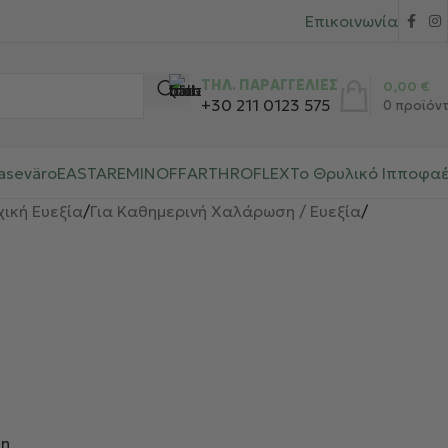
Επικοινωνία
ΤΗΛ. ΠΑΡΑΓΓΕΛΙΕΣ
0,00
€
+30 211 0123 575
0
προϊόν
aseväro
EASTAR
EMINOFF
ARTHROFLEX
Το Θρυλικό Ιπποφα
χική Ευεξία
/
Για Καθημερινή Χαλάρωση / Ευεξία
/
τη