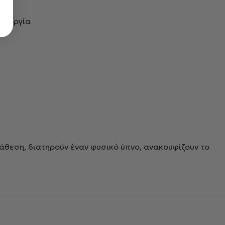
ιτουργία
άθεση, διατηρούν έναν φυσικό ύπνο, ανακουφίζουν το