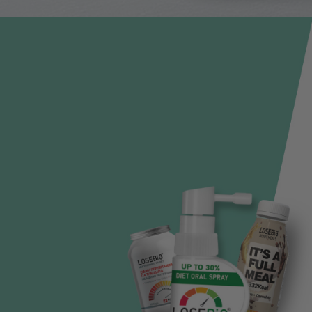
ZENFUL®
ΓΕΜΙΣΕ ΖΕΝ
Κατάκτησε την
ευεξία & την
αρμονία!