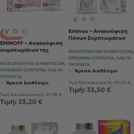
Eminox – Ανακούφιση
ΔΗΜΟΦΙΛΈΣ
Πόνων Συμπτωμάτων
EMINOFF – Ανακούφιση
Περιόδου
συμπτωμάτων της
,
ΑΝΟΣΟΠΟΙΗΤΙΚΌ & ΜΑΚΡΟΖΩΊΑ
εμμηνόπαυσης
,
ΟΡΜΟΝΙΚΉ ΙΣΟΡΡΟΠΊΑ
ΌΛΑ ΤΑ
,
ΑΝΟΣΟΠΟΙΗΤΙΚΌ & ΜΑΚΡΟΖΩΊΑ
ΠΡΟΪΌΝΤΑ
,
ΟΡΜΟΝΙΚΉ ΙΣΟΡΡΟΠΊΑ
ΌΛΑ ΤΑ
Άμεσα διαθέσιμο
ΠΡΟΪΌΝΤΑ
Άμεσα διαθέσιμο
Τιμή Κατασκευαστή:
59,00
€
Τιμή:
33,50
€
Τιμή Κατασκευαστή:
35,90
€
Τιμή:
23,20
€