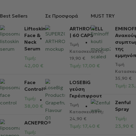
Best Sellers
Σε Προσφορά
MUST TRY
Liftoskin®
ARTHROWELL
EMINOFF
Face &
| 60 CAPS
Ανακού
Neck
συμπτω
Τιμή
Serum
της
Κατασκευαστή:
εμμηνό
Τιμή:
19,90
€
Τιμή
42,00
€
Τιμή:
17,00
€
Κατασκε
35,90
€
Face
LOSEBiG
Τιμή:
23
Control®
γεύση
Γκρέιπφρουτ
Τιμή:
Zenful
Τιμή
38,00
€
Spray
Κατασκευαστή:
Τιμή:
24,90
€
ACNEPRO®
Τιμή:
17,40
€
23,90
€
Τιμή: