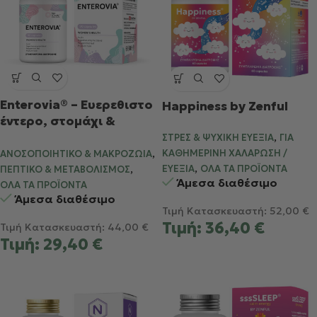
Enterovia® – Ευερεθιστο
Happiness by Zenful
έντερο, στομάχι &
,
Δυσκοιλιότητα
ΣΤΡΕΣ & ΨΥΧΙΚΉ ΕΥΕΞΊΑ
ΓΙΑ
,
ΚΑΘΗΜΕΡΙΝΉ ΧΑΛΆΡΩΣΗ /
ΑΝΟΣΟΠΟΙΗΤΙΚΌ & ΜΑΚΡΟΖΩΊΑ
,
,
ΕΥΕΞΊΑ
ΌΛΑ ΤΑ ΠΡΟΪΌΝΤΑ
ΠΕΠΤΙΚΌ & ΜΕΤΑΒΟΛΙΣΜΌΣ
Άμεσα διαθέσιμο
ΌΛΑ ΤΑ ΠΡΟΪΌΝΤΑ
Άμεσα διαθέσιμο
Τιμή Κατασκευαστή:
52,00
€
Τιμή:
36,40
€
Τιμή Κατασκευαστή:
44,00
€
Τιμή:
29,40
€