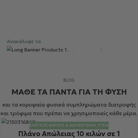
ισορροπία ζωής
Φυσικά συμπληρώματα που στηρίζουν το σώμα και
το μυαλό. Από τις αρθρώσεις και τη μνήμη, μέχρι τον
ύπνο και την άμυνα του οργανισμού.
Ανακάλυψε τα
BLOG
ΜΆΘΕ ΤΑ ΠΆΝΤΑ ΓΙΑ ΤΗ ΦΎΣΗ
και τα κορυφαία φυσικά συμπληρώματα διατροφής
και τρόφιμα που πρέπει να χρησιμοποιείς κάθε μέρα.
ΈΛΕΓΧΟΣ ΒΆΡΟΥΣ & ΑΔΥΝΆΤΙΣΜΑ
,
ΥΓΕΊΑ
Πλάνο Απώλειας 10 κιλών σε 1