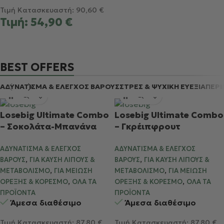
Τιμή Κατασκευαστή:
90,60
€
Τιμή:
54,90
€
BEST OFFERS
ΑΔΥΝΑΤΙΣΜΑ & ΕΛΕΓΧΟΣ ΒΑΡΟΥΣ
ΣΤΡΕΣ & ΨΥΧΙΚΗ ΕΥΕΞΙΑ
ΠΕΡΙ
Losebig Ultimate Combo
Losebig Ultimate Combo
– Σοκολάτα-Μπανάνα
– Γκρέιπφρουτ
ΑΔΥΝΆΤΙΣΜΑ & ΈΛΕΓΧΟΣ
ΑΔΥΝΆΤΙΣΜΑ & ΈΛΕΓΧΟΣ
,
,
ΒΆΡΟΥΣ
ΓΙΑ ΚΑΎΣΗ ΛΊΠΟΥΣ &
ΒΆΡΟΥΣ
ΓΙΑ ΚΑΎΣΗ ΛΊΠΟΥΣ &
,
,
ΜΕΤΑΒΟΛΙΣΜΌ
ΓΙΑ ΜΕΊΩΣΗ
ΜΕΤΑΒΟΛΙΣΜΌ
ΓΙΑ ΜΕΊΩΣΗ
,
,
ΌΡΕΞΗΣ & ΚΟΡΕΣΜΌ
ΌΛΑ ΤΑ
ΌΡΕΞΗΣ & ΚΟΡΕΣΜΌ
ΌΛΑ ΤΑ
ΠΡΟΪΌΝΤΑ
ΠΡΟΪΌΝΤΑ
Άμεσα διαθέσιμο
Άμεσα διαθέσιμο
Τιμή Κατασκευαστή:
87,80
€
Τιμή Κατασκευαστή:
87,80
€