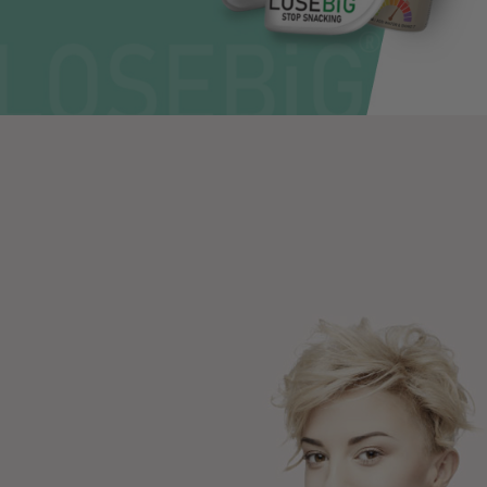
LOSEBIG®
Ο σύμμαχός σου
στην απώλεια
κιλών
Περισσότερα