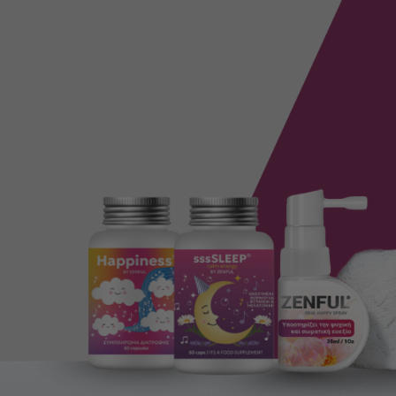
Η καθημερινή σου
δύναμη για υγεία,
ενέργεια και
ισορροπία