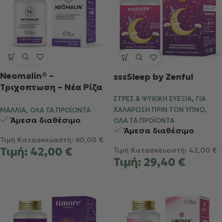
Neomalin® –
sssSleep by Zenful
Τριχοπτωση – Νέα Ρίζα
,
– Μείωση
ΣΤΡΕΣ & ΨΥΧΙΚΉ ΕΥΕΞΊΑ
ΓΙΑ
,
,
γκριζαρίσματος –
ΧΑΛΆΡΩΣΗ ΠΡΙΝ ΤΟΝ ΎΠΝΟ
ΜΑΛΛΙΆ
ΌΛΑ ΤΑ ΠΡΟΪΌΝΤΑ
Άμεσα διαθέσιμο
Λάμψη – Όγκος
ΌΛΑ ΤΑ ΠΡΟΪΌΝΤΑ
Άμεσα διαθέσιμο
Τιμή Κατασκευαστή:
60,00
€
Τιμή:
42,00
€
Τιμή Κατασκευαστή:
42,00
€
Τιμή:
29,40
€