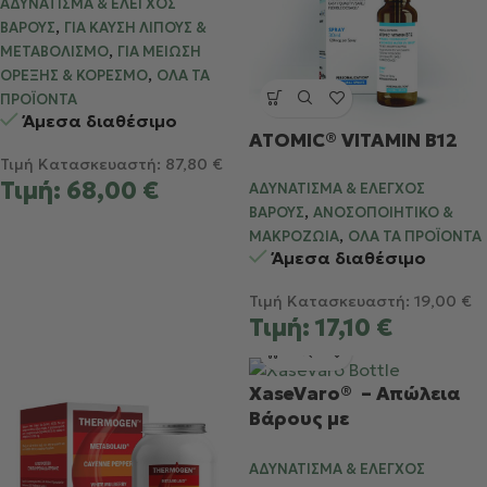
ομοιοπαθητική
ΑΔΥΝΆΤΙΣΜΑ & ΈΛΕΓΧΟΣ
,
ΒΆΡΟΥΣ
ΓΙΑ ΚΑΎΣΗ ΛΊΠΟΥΣ &
,
ΜΕΤΑΒΟΛΙΣΜΌ
ΓΙΑ ΜΕΊΩΣΗ
,
ΌΡΕΞΗΣ & ΚΟΡΕΣΜΌ
ΌΛΑ ΤΑ
ΠΡΟΪΌΝΤΑ
Άμεσα διαθέσιμο
ATOMIC® VITAMIN B12
Τιμή Κατασκευαστή:
87,80
€
Τιμή:
68,00
€
ΑΔΥΝΆΤΙΣΜΑ & ΈΛΕΓΧΟΣ
,
ΒΆΡΟΥΣ
ΑΝΟΣΟΠΟΙΗΤΙΚΌ &
,
ΜΑΚΡΟΖΩΊΑ
ΌΛΑ ΤΑ ΠΡΟΪΌΝΤΑ
Άμεσα διαθέσιμο
Τιμή Κατασκευαστή:
19,00
€
Τιμή:
17,10
€
XaseVaro® – Απώλεια
Βάρους με
Γλυκομαννάνη &
Metabolaid
ΑΔΥΝΆΤΙΣΜΑ & ΈΛΕΓΧΟΣ