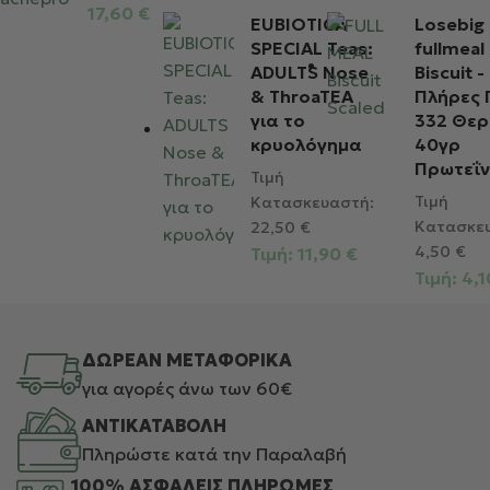
17,60
€
EUBIOTICA
Losebig
SPECIAL Teas:
fullmeal
ΑDULTS Nose
Biscuit -
& ThroaTEA
Πλήρες 
για το
332 Θερ
κρυολόγημα
40γρ
Πρωτεΐν
Τιμή
Τιμή
Κατασκευαστή:
Κατασκε
22,50
€
4,50
€
Τιμή:
11,90
€
Τιμή:
4,
ΔΩΡΕΑΝ ΜΕΤΑΦΟΡΙΚΑ
για αγορές άνω των 60€
ΑΝΤΙΚΑΤΑΒΟΛΗ
Πληρώστε κατά την Παραλαβή
100% ΑΣΦΑΛΕΙΣ ΠΛΗΡΩΜΕΣ