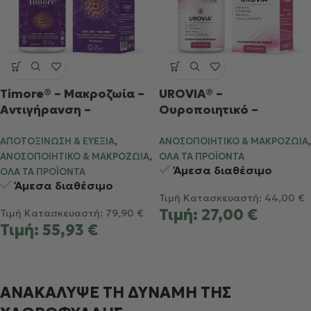
Timore® – Μακροζωία –
UROVIA® –
Αντιγήρανση –
Ουροποιητικό –
Κυτταρική Ανανέωση
Ουρολοίμωξη
,
,
ΑΠΟΤΟΞΊΝΩΣΗ & ΕΥΕΞΊΑ
ΑΝΟΣΟΠΟΙΗΤΙΚΌ & ΜΑΚΡΟΖΩΊΑ
,
ΑΝΟΣΟΠΟΙΗΤΙΚΌ & ΜΑΚΡΟΖΩΊΑ
ΌΛΑ ΤΑ ΠΡΟΪΌΝΤΑ
Άμεσα διαθέσιμο
ΌΛΑ ΤΑ ΠΡΟΪΌΝΤΑ
Άμεσα διαθέσιμο
Τιμή Κατασκευαστή:
44,00
€
Τιμή:
27,00
€
Τιμή Κατασκευαστή:
79,90
€
Τιμή:
55,93
€
ΑΝΑΚΑΛΥΨΕ ΤΗ ΔΥΝΑΜΗ ΤΗΣ