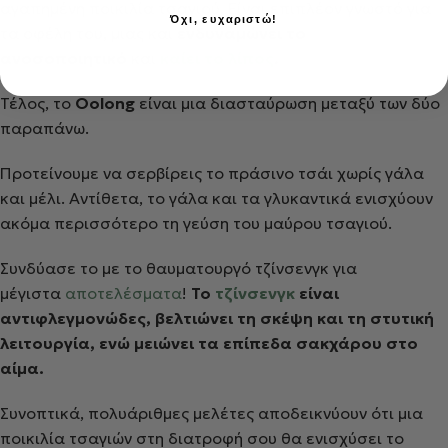
αγαπημένη ποικιλία τσαγιού. Είναι επιπλέον γνωστό για
Όχι, ευχαριστώ!
τα οφέλη του, μιας και
ενδυναμώνει το
ανοσοποιητικό
και
καίει το λίπος
.
Τέλος, το
Oolong
είναι μια διασταύρωση μεταξύ των δύο
παραπάνω.
Προτείνουμε να σερβίρεις το πράσινο τσάι χωρίς γάλα
και μέλι. Αντίθετα, το γάλα και τα γλυκαντικά ενισχύουν
ακόμα περισσότερο τη γεύση του μαύρου τσαγιού.
Συνδύασε το με το θαυματουργό τζίνσενγκ για
μέγιστα
αποτελέσματα
!
To
τζίνσενγκ
είναι
αντιφλεγμονώδες, βελτιώνει τη σκέψη και τη στυτική
λειτουργία, ενώ μειώνει τα επίπεδα σακχάρου στο
αίμα.
Συνοπτικά, πολυάριθμες μελέτες αποδεικνύουν ότι μια
ποικιλία τσαγιών στη διατροφή σου θα ενισχύσει το