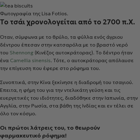
Φωτογραφία της Lisa Fotios.
Το τσάι χρονολογείται από το 2700 π.Χ.
Όταν, σύμφωνα με το θρύλο, τα φύλλα ενός άγριου
δέντρου έπεσαν στην κατσαρόλα με το βραστό νερό
του
Shennong
(Κινέζος αυτοκράτορας). Το δέντρο ήταν
ένα
Camellia sinensis
. Τότε, ο αυτοκράτορας απόλαυσε
την επίγευση που έφερε στο ρόφημα του.
Συνοπτικά, στην Κίνα ξεκίνησε η διαδρομή του τσαγιού.
Έπειτα, η φήμη του για την ντελικάτη γεύση και τις
ευεργετικές του ιδιότητες, διαδόθηκε στην Ιαπωνία, στην
Αγγλία, στην Ρωσία, στα βάθη της Ινδίας και εν τέλει σε
όλο τον κόσμο.
Οι πρώτοι λάτρεις του, το θεωρούν
φαρμακευτικό ρόφημα!