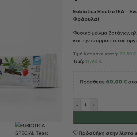
Eubiotica ElectroTEA – 
Φράουλα)
Φυσικό μείγμα βοτάνων, η
και την ισορροπία του ορ
Τιμή Κατασκευαστή:
22,80
€
Τιμή:
11,90
€
Πρόσθεσε
60,00
€
στο
Alternative:
-
+
Πρόσθήκη στην λίστα 