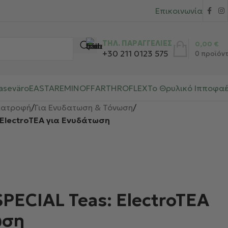
Επικοινωνία
ΤΗΛ. ΠΑΡΑΓΓΕΛΙΕΣ
0,00
€
+30 211 0123 575
0
προϊόν
aseväro
EASTAR
EMINOFF
ARTHROFLEX
Το Θρυλικό Ιπποφα
ιατροφή
/
Για Ενυδατωση & Τόνωση
/
 ElectroTEA για Ενυδάτωση
PECIAL Teas: ElectroTEA
ωση