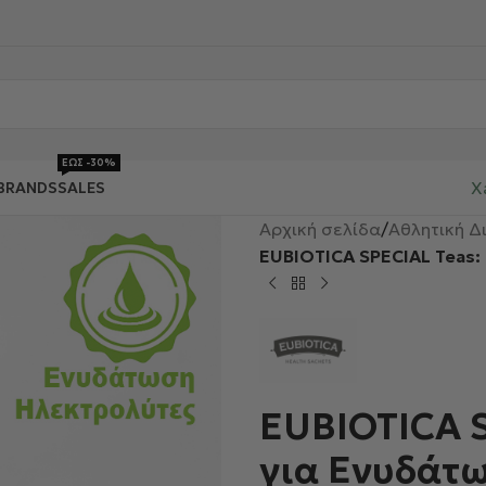
ΕΩΣ -30%
X
BRANDS
SALES
Αρχική σελίδα
/
Αθλητική Δ
EUBIOTICA SPECIAL Teas:
EUBIOTICA S
για Ενυδάτ