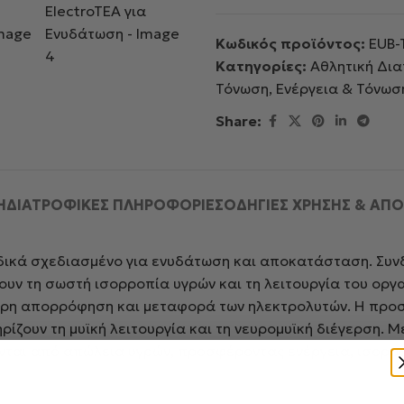
Κωδικός προϊόντος:
EUB-
Κατηγορίες:
Αθλητική Δι
Τόνωση
,
Ενέργεια & Τόνωσ
Share:
Ή
ΔΙΑΤΡΟΦΙΚΕΣ ΠΛΗΡΟΦΟΡΙΕΣ
ΟΔΗΓΊΕΣ ΧΡΉΣΗΣ & ΑΠ
ιδικά σχεδιασμένο για ενυδάτωση και αποκατάσταση. Συν
ουν τη σωστή ισορροπία υγρών και τη λειτουργία του οργα
ερη απορρόφηση και μεταφορά των ηλεκτρολυτών. Η προσθ
ρίζουν τη μυϊκή λειτουργία και τη νευρομυϊκή διέγερση. 
νται από απώλεια υγρών, προσφέροντας ενέργεια, ισορρ