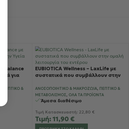
t Balance
EUBIOTICA Wellness – LaxLife με
τικά για
συστατικά που συμβάλλουν στην
του Εντέρου
ομαλή λειτουργία του εντέρου
,
,
Α
ΠΕΠΤΙΚΌ &
ΑΝΟΣΟΠΟΙΗΤΙΚΌ & ΜΑΚΡΟΖΩΊΑ
ΠΕΠΤΙΚΌ &
,
ΌΝΤΑ
ΜΕΤΑΒΟΛΙΣΜΌΣ
ΌΛΑ ΤΑ ΠΡΟΪΌΝΤΑ
Άμεσα διαθέσιμο
Τιμή Κατασκευαστή:
22,80
€
Τιμή:
11,90
€
ΠΡΟΣΘΉΚΗ ΣΤΟ ΚΑΛΆΘΙ