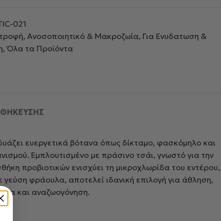
TIC-021
ατροφή
,
Ανοσοποιητικό & Μακροζωία
,
Για Ενυδατωση &
η
,
Όλα τα Προϊόντα
ΟΘΉΚΕΥΣΗΣ
δυάζει ευεργετικά βότανα όπως δίκταμο, φασκόμηλο και
νισμού. Εμπλουτισμένο με πράσινο τσάι, γνωστό για την
ήκη προβιοτικών ενισχύει τη μικροχλωρίδα του εντέρου,
Με γεύση φράουλα, αποτελεί ιδανική επιλογή για άθληση,
οπία και αναζωογόνηση.