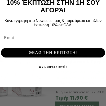
10% ΈΚΠΤΩΣΗ ΣΤΗΝ 1Η ΣΟΥ
ΑΓΟΡΆ!
Κάνε εγγραφή στο Newsletter μας & πάρε άμεσα επιπλέον
έκπτωση 10% σε ΟΛΑ!
Email
ΘΕΛΩ ΤΗΝ ΕΚΠΤΩΣΗ!
EUBIOTICA Wellness – Gu
με Προβιοτικά & Πρεβιο
την Υγεία & Ισορροπία 
Όχι, ευχαριστώ!
ΑΝΟΣΟΠΟΙΗΤΙΚΌ & ΜΑΚΡΟΖΩΊ
,
ΜΕΤΑΒΟΛΙΣΜΌΣ
ΌΛΑ ΤΑ ΠΡΟΪ
Άμεσα διαθέσιμο
Τιμή Κατασκευαστή:
22,90
€
Τιμή:
11,90
€
ΠΡΟΣΘΉΚΗ ΣΤΟ ΚΑΛΆΘΙ