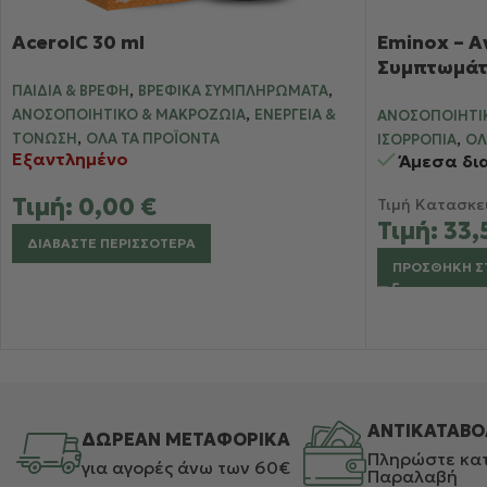
AcerolC 30 ml
Eminox – 
Συμπτωμάτ
,
,
ΠΑΙΔΙΆ & ΒΡΈΦΗ
ΒΡΕΦΙΚΆ ΣΥΜΠΛΗΡΏΜΑΤΑ
,
ΑΝΟΣΟΠΟΙΗΤΙΚΌ & ΜΑΚΡΟΖΩΊΑ
ΕΝΈΡΓΕΙΑ &
ΑΝΟΣΟΠΟΙΗΤΙ
,
,
ΤΌΝΩΣΗ
ΌΛΑ ΤΑ ΠΡΟΪΌΝΤΑ
ΙΣΟΡΡΟΠΊΑ
ΌΛ
Εξαντλημένο
Άμεσα δι
Τιμή:
0,00
€
Τιμή Κατασκε
Τιμή:
33,
ΔΙΑΒΆΣΤΕ ΠΕΡΙΣΣΌΤΕΡΑ
ΠΡΟΣΘΉΚΗ Σ
ΑΝΤΙΚΑΤΑΒΟ
ΔΩΡΕΑΝ ΜΕΤΑΦΟΡΙΚΑ
Πληρώστε κατ
για αγορές άνω των 60€
Παραλαβή