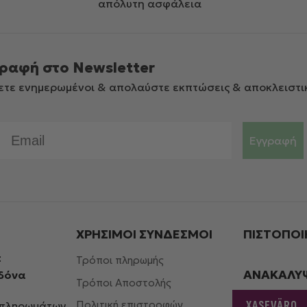
απόλυτη ασφάλεια
ραφή στο Newsletter
ετε ενημερωμένοι & απολαύστε εκπτώσεις & αποκλειστι
Email
Εγγραφή
ΧΡΗΣΙΜΟΙ ΣΎΝΔΕΣΜΟΙ
ΠΙΣΤΟΠΟΙ
:
Τρόποι πληρωμής
ΑΝΑΚΑΛΥ
ηδόνα
Τρόποι Αποστολής
XASEVÄRO
Πολιτική επιστροφών
μπληρωμάτων