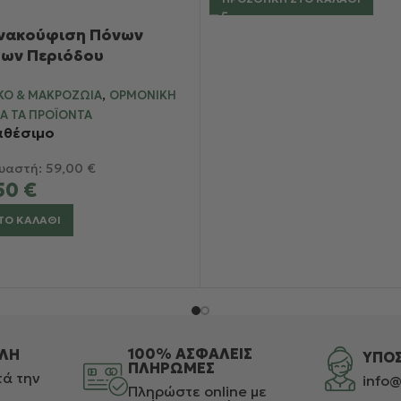
Ανακούφιση Πόνων
ων Περιόδου
,
ΚΌ & ΜΑΚΡΟΖΩΊΑ
ΟΡΜΟΝΙΚΉ
Α ΤΑ ΠΡΟΪΌΝΤΑ
αθέσιμο
υαστή:
59,00
€
50
€
ΤΟ ΚΑΛΆΘΙ
100% ΑΣΦΑΛΕΙΣ
ΛΗ
ΥΠΟ
ΠΛΗΡΩΜΕΣ
ά την
info@
Πληρώστε online με