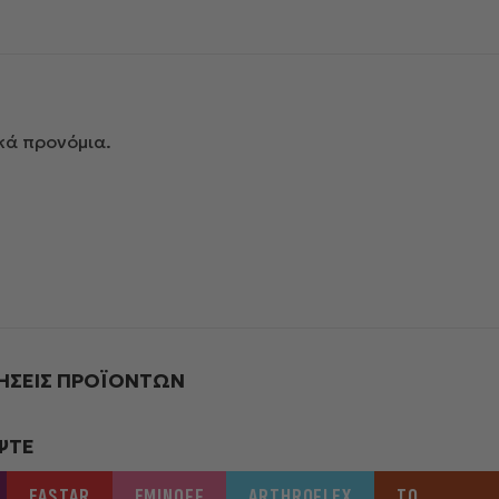
κά προνόμια.
ΉΣΕΙΣ ΠΡΟΪΌΝΤΩΝ
ΨΤΕ
EASTAR
EMINOFF
ARTHROFLEX
ΤΟ