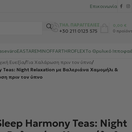
Επικοινωνία
ΤΗΛ. ΠΑΡΑΓΓΕΛΙΕΣ
0,00
€
+30 211 0123 575
0
προϊόν
aseväro
EASTAR
EMINOFF
ARTHROFLEX
Το Θρυλικό Ιπποφα
χική Ευεξία
/
Για Χαλάρωση πριν τον ύπνο
/
 Teas: Night Relaxation με Βαλεριάνα Χαμομήλι &
ση πριν τον ύπνο
leep Harmony Teas: Night