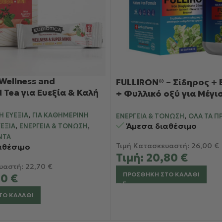
Wellness and
FULLIRON® – Σίδηρος + 
Tea για Ευεξία & Καλή
+ Φυλλικό οξύ για Μέγι
Απορρόφηση
,
,
Ή ΕΥΕΞΊΑ
ΓΙΑ ΚΑΘΗΜΕΡΙΝΉ
ΕΝΈΡΓΕΙΑ & ΤΌΝΩΣΗ
ΌΛΑ ΤΑ Π
,
,
Άμεσα διαθέσιμο
ΕΞΊΑ
ΕΝΈΡΓΕΙΑ & ΤΌΝΩΣΗ
ΝΤΑ
Τιμή Κατασκευαστή:
26,00
€
αθέσιμο
Τιμή:
20,80
€
υαστή:
22,70
€
ΠΡΟΣΘΉΚΗ ΣΤΟ ΚΑΛΆΘΙ
90
€
ΤΟ ΚΑΛΆΘΙ