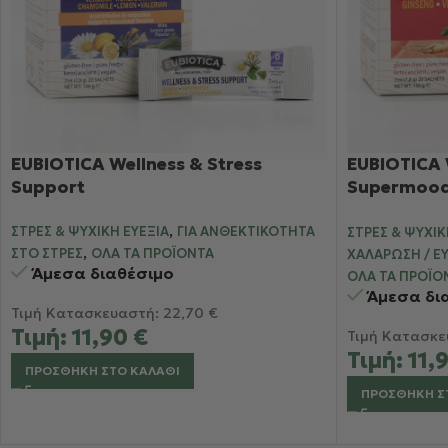
EUBIOTICA Wellness & Stress
EUBIOTICA 
Support
Supermood 
Διάθεση
,
ΣΤΡΕΣ & ΨΥΧΙΚΉ ΕΥΕΞΊΑ
ΓΙΑ ΑΝΘΕΚΤΙΚΌΤΗΤΑ
ΣΤΡΕΣ & ΨΥΧΙΚ
,
ΣΤΟ ΣΤΡΕΣ
ΌΛΑ ΤΑ ΠΡΟΪΌΝΤΑ
ΧΑΛΆΡΩΣΗ / ΕΥ
Άμεσα διαθέσιμο
ΌΛΑ ΤΑ ΠΡΟΪΌ
Άμεσα δι
Τιμή Κατασκευαστή:
22,70
€
Τιμή:
11,90
€
Τιμή Κατασκε
Τιμή:
11,
ΠΡΟΣΘΉΚΗ ΣΤΟ ΚΑΛΆΘΙ
ΠΡΟΣΘΉΚΗ Σ