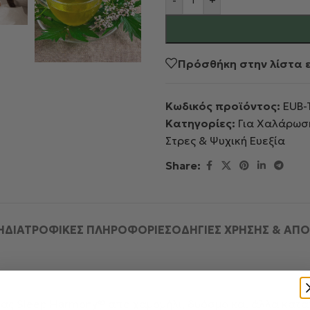
Πρόσθήκη στην λίστα 
Κωδικός προϊόντος:
EUB-
Κατηγορίες:
Για Χαλάρωση
Στρες & Ψυχική Ευεξία
Share:
Ή
ΔΙΑΤΡΟΦΙΚΕΣ ΠΛΗΡΟΦΟΡΙΕΣ
ΟΔΗΓΊΕΣ ΧΡΉΣΗΣ & ΑΠ
 μας Sleep Harmony® από χαμομήλι, δυόσμο και άλλα καταπ