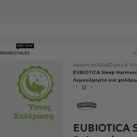
ΕΩΣ -30%
X
BRANDS
SALES
Αρχική σελίδα
/
Στρες & Ψυ
EUBIOTICA Sleep Harmony
Λεμονόχορτο για χαλάρω
EUBIOTICA S