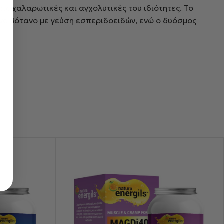
 τις χαλαρωτικές και αγχολυτικές του ιδιότητες. Το
νο βότανο με γεύση εσπεριδοειδών, ενώ ο δυόσμος