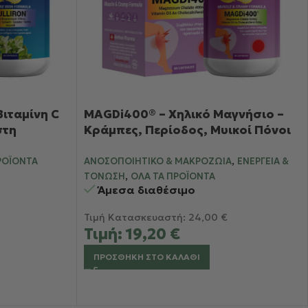
Βιταμίνη C
MAGDi400® – Χηλικό Μαγνήσιο –
στη
Κράμπες, Περίοδος, Μυικοί Πόνοι
& Αυπνία
,
ΡΟΪΌΝΤΑ
ΑΝΟΣΟΠΟΙΗΤΙΚΌ & ΜΑΚΡΟΖΩΊΑ
ΕΝΈΡΓΕΙΑ &
,
ΤΌΝΩΣΗ
ΌΛΑ ΤΑ ΠΡΟΪΌΝΤΑ
Άμεσα διαθέσιμο
Τιμή Κατασκευαστή:
24,00
€
Τιμή:
19,20
€
ΠΡΟΣΘΉΚΗ ΣΤΟ ΚΑΛΆΘΙ