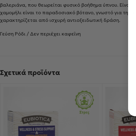
βαλεριάνα, που θεωρείται φυσικό βοήθημα ύπνου. Είναι ε
χαμομήλι είναι το παραδοσιακό βότανο, γνωστό για την 
χαρακτηρίζεται από ισχυρή αντιοξειδωτική δράση.
Γεύση Ρόδι / Δεν περιέχει καφεΐνη
Σχετικά προϊόντα