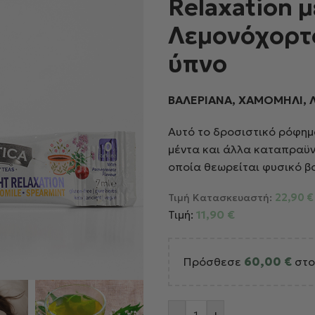
Relaxation 
Λεμονόχορτο
ύπνο
ΒΑΛΕΡΙΑΝΑ, ΧΑΜΟΜΗΛΙ
Αυτό το δροσιστικό ρόφημ
μέντα και άλλα καταπραϋντ
οποία θεωρείται φυσικό βο
Τιμή Κατασκευαστή:
22,90
€
Τιμή:
11,90
€
Πρόσθεσε
60,00
€
στο
Alternative:
-
+