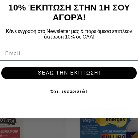
́να φυτό που χρησιμοποιείται εδώ και χιλιάδες χρόνια για
10% ΈΚΠΤΩΣΗ ΣΤΗΝ 1Η ΣΟΥ
χαλαρωτική του δράση. Το λεμονόχορτο αποτελεί αγαπημέ
ΑΓΟΡΆ!
Κάνε εγγραφή στο Newsletter μας & πάρε άμεσα επιπλέον
έκπτωση 10% σε ΟΛΑ!
Email
ΘΕΛΩ ΤΗΝ ΕΚΠΤΩΣΗ!
Όχι, ευχαριστώ!