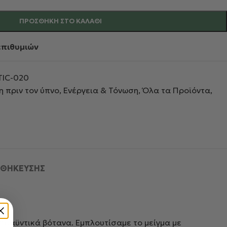
ΠΡΟΣΘΉΚΗ ΣΤΟ ΚΑΛΆΘΙ
επιθυμιών
TIC-020
 πριν τον ύπνο
,
Ενέργεια & Τόνωση
,
Όλα τα Προϊόντα
,
ΟΘΉΚΕΥΣΗΣ
ραϋντικά βότανα. Εμπλουτίσαμε το μείγμα με