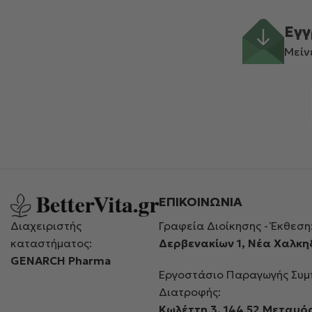
Εγγ
Μείν
ΕΠΙΚΟΙΝΩΝΙΑ
Γραφεία Διοίκησης - Έκθεση
Διαχειριστής
Δερβενακίων 1, Νέα Χαλκ
καταστήματος:
GENARCH Pharma
Εργοστάσιο Παραγωγής Συ
Διατροφής:
Kωλέττη 3, 144 52 Μεταμ