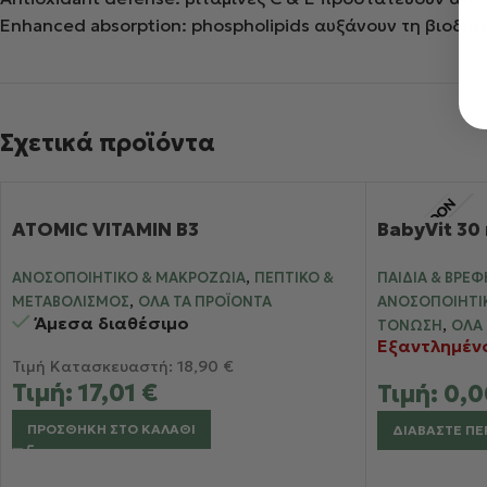
Enhanced absorption: phospholipids αυξάνουν τη βιοδι
Σχετικά προϊόντα
ATOMIC VITAMIN B3
BabyVit 30
,
ΑΝΟΣΟΠΟΙΗΤΙΚΌ & ΜΑΚΡΟΖΩΊΑ
ΠΕΠΤΙΚΌ &
ΠΑΙΔΙΆ & ΒΡΈΦ
,
ΜΕΤΑΒΟΛΙΣΜΌΣ
ΌΛΑ ΤΑ ΠΡΟΪΌΝΤΑ
ΑΝΟΣΟΠΟΙΗΤΙ
Άμεσα διαθέσιμο
,
ΤΌΝΩΣΗ
ΌΛΑ 
Εξαντλημέν
Τιμή Κατασκευαστή:
18,90
€
Τιμή:
17,01
€
Τιμή:
0,
ΠΡΟΣΘΉΚΗ ΣΤΟ ΚΑΛΆΘΙ
ΔΙΑΒΆΣΤΕ ΠΕ