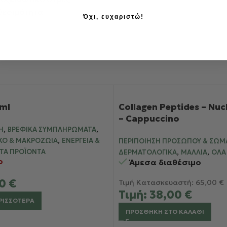
αθεσιμότητα
Όχι, ευχαριστώ!
 ml
Collagen Peptides – Nu
– Cappuccino
,
,
Η
ΒΡΕΦΙΚΆ ΣΥΜΠΛΗΡΏΜΑΤΑ
,
ΚΌ & ΜΑΚΡΟΖΩΊΑ
ΕΝΈΡΓΕΙΑ &
ΠΕΡΙΠΟΊΗΣΗ ΠΡΟΣΏΠΟΥ & ΣΏΜ
,
,
ΤΑ ΠΡΟΪΌΝΤΑ
ΔΕΡΜΑΤΟΛΟΓΙΚΆ
ΜΑΛΛΙΆ
ΌΛΑ
ο
Άμεσα διαθέσιμο
00
€
Τιμή Κατασκευαστή:
65,00
€
Τιμή:
38,00
€
ΡΙΣΣΌΤΕΡΑ
ΠΡΟΣΘΉΚΗ ΣΤΟ ΚΑΛΆΘΙ