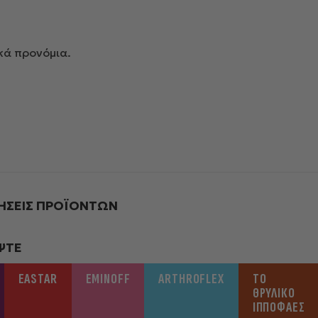
κά προνόμια.
ΉΣΕΙΣ ΠΡΟΪΌΝΤΩΝ
ΨΤΕ
EASTAR
EMINOFF
ARTHROFLEX
ΤΟ
ΘΡΥΛΙΚΌ
ΙΠΠΟΦΑΈΣ