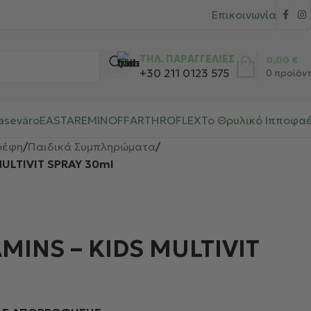
Επικοινωνία
ΤΗΛ. ΠΑΡΑΓΓΕΛΙΕΣ
0,00
€
+30 211 0123 575
0
προϊόν
aseväro
EASTAR
EMINOFF
ARTHROFLEX
Το Θρυλικό Ιπποφα
ρέφη
/
Παιδικά Συμπληρώματα
/
MULTIVIT SPRAY 30ml
MINS – KIDS MULTIVIT