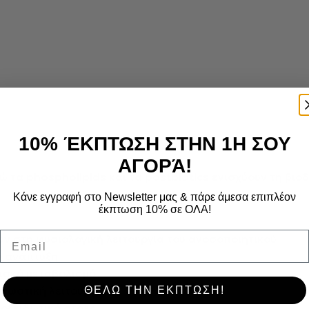
10% ΈΚΠΤΩΣΗ ΣΤΗΝ 1Η ΣΟΥ
ΑΓΟΡΆ!
νώ τα
phospholipids
και τα
postbiotics
ενισχύουν τη βιο
Κάνε εγγραφή στο Newsletter μας & πάρε άμεσα επιπλέον
έκπτωση 10% σε ΟΛΑ!
Email
υν στη φυσιολογική λειτουργία του ανοσοποιητικού
ν ανάπτυξη
ειακό μεταβολισμό
 γνωστική λειτουργία
ΘΕΛΩ ΤΗΝ ΕΚΠΤΩΣΗ!
 οξειδωτικό στρες