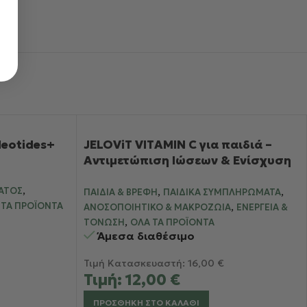
cleotides+
JELOViT VITΑΜΙΝ C για παιδιά –
Αντιμετώπιση Ιώσεων & Ενίσχυση
Ανοσοποιητικού
,
,
,
ΑΤΟΣ
ΠΑΙΔΙΆ & ΒΡΈΦΗ
ΠΑΙΔΙΚΆ ΣΥΜΠΛΗΡΏΜΑΤΑ
,
 ΤΑ ΠΡΟΪΌΝΤΑ
ΑΝΟΣΟΠΟΙΗΤΙΚΌ & ΜΑΚΡΟΖΩΊΑ
ΕΝΈΡΓΕΙΑ &
,
ΤΌΝΩΣΗ
ΌΛΑ ΤΑ ΠΡΟΪΌΝΤΑ
Άμεσα διαθέσιμο
Τιμή Κατασκευαστή:
16,00
€
Τιμή:
12,00
€
ΠΡΟΣΘΉΚΗ ΣΤΟ ΚΑΛΆΘΙ