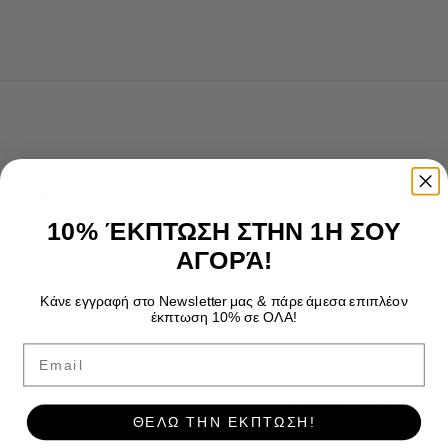
Cranberry
Προανθοκυανιδίνες
80 mg
Extract
(PACs)
10% ΈΚΠΤΩΣΗ ΣΤΗΝ 1Η ΣΟΥ
ΑΓΟΡΆ!
Κάνε εγγραφή στο Newsletter μας & πάρε άμεσα επιπλέον
έκπτωση 10% σε ΟΛΑ!
Email
Lactobacillus &
ΘΕΛΩ ΤΗΝ ΕΚΠΤΩΣΗ!
Probiotics
0,5 δισ. CFU
Bifidobacterium
spp.