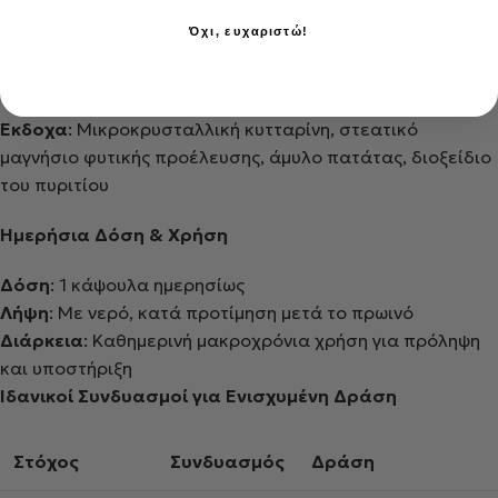
Όχι, ευχαριστώ!
Έκδοχα
: Μικροκρυσταλλική κυτταρίνη, στεατικό
μαγνήσιο φυτικής προέλευσης, άμυλο πατάτας, διοξείδιο
του πυριτίου
Ημερήσια Δόση & Χρήση
Δόση
: 1 κάψουλα ημερησίως
Λήψη
: Με νερό, κατά προτίμηση μετά το πρωινό
Διάρκεια
: Καθημερινή μακροχρόνια χρήση για πρόληψη
και υποστήριξη
Ιδανικοί Συνδυασμοί για Ενισχυμένη Δράση
Στόχος
Συνδυασμός
Δράση