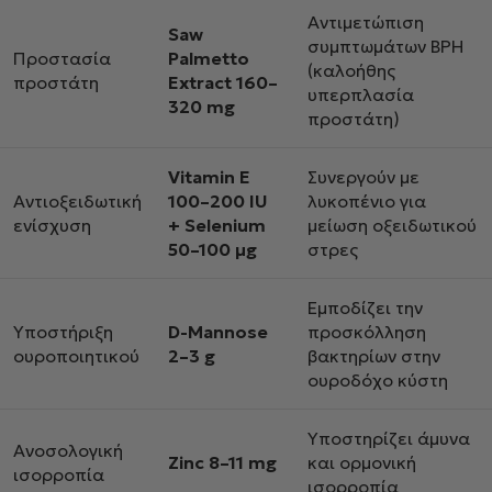
Αντιμετώπιση
Saw
συμπτωμάτων BPH
Προστασία
Palmetto
(καλοήθης
προστάτη
Extract 160–
υπερπλασία
320 mg
προστάτη)
Vitamin E
Συνεργούν με
Αντιοξειδωτική
100–200 IU
λυκοπένιο για
ενίσχυση
+ Selenium
μείωση οξειδωτικού
50–100
μ
g
στρες
Εμποδίζει την
Υποστήριξη
D-Mannose
προσκόλληση
ουροποιητικού
2–3 g
βακτηρίων στην
ουροδόχο κύστη
Υποστηρίζει άμυνα
Ανοσολογική
Zinc 8–11 mg
και ορμονική
ισορροπία
ισορροπία