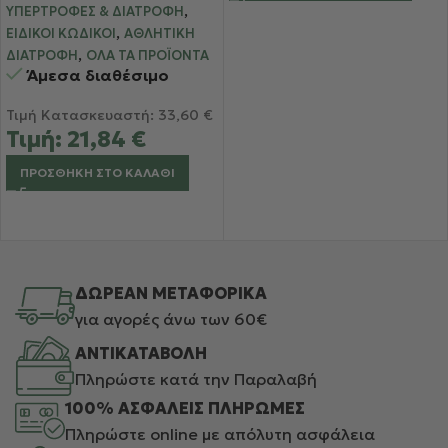
,
περισσότερη Ενέργεια
ΥΠΕΡΤΡΟΦΈΣ & ΔΙΑΤΡΟΦΉ
,
ΕΙΔΙΚΟΊ ΚΩΔΙΚΟΊ
ΑΘΛΗΤΙΚΉ
,
ΔΙΑΤΡΟΦΉ
ΌΛΑ ΤΑ ΠΡΟΪΌΝΤΑ
Άμεσα διαθέσιμο
Τιμή Κατασκευαστή:
33,60
€
Τιμή:
21,84
€
ΠΡΟΣΘΉΚΗ ΣΤΟ ΚΑΛΆΘΙ
ΔΩΡΕΑΝ ΜΕΤΑΦΟΡΙΚΑ
για αγορές άνω των 60€
ΑΝΤΙΚΑΤΑΒΟΛΗ
Πληρώστε κατά την Παραλαβή
100% ΑΣΦΑΛΕΙΣ ΠΛΗΡΩΜΕΣ
Πληρώστε online με απόλυτη ασφάλεια