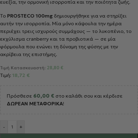
ευεξία, την ορμονική ισορροπία και την ποιότητα ζωής.
Το
PROSTECO 100mg
δημιουργήθηκε για να στηρίξει
αυτήν την ισορροπία. Μία μόνο κάψουλα την ημέρα
περιέχει τρεις ισχυρούς συμμάχους — το λυκοπένιο, το
εκχύλισμα cranberry και τα προβιοτικά — σε μία
φόρμουλα που ενώνει τη δύναμη της φύσης με την
ακρίβεια της επιστήμης.
Τιμή Κατασκευαστή:
28,80
€
Τιμή:
18,72
€
Πρόσθεσε
60,00
€
στο καλάθι σου και κέρδισε
ΔΩΡΕΑΝ ΜΕΤΑΦΟΡΙΚΑ
!
Alternative:
-
+