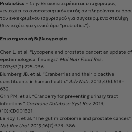
Probiotics
– Στην ΕΕ δεν επιτρέπεται ο ισχυρισμός
«ενισχύει το ανοσοποιητικό» εκτός αν πληρούνται οι όροι
του εγκεκριμένου ισχυρισμού για συγκεκριμένα στελέχη
(δεν ισχύει για γενικό όρο “probiotics”).
Επιστημονική Βιβλιογραφία
Chen L, et al. “Lycopene and prostate cancer: an update of
epidemiological findings.”
Mol Nutr Food Res.
2013;57(2):225–236.
Blumberg JB, et al. “Cranberries and their bioactive
constituents in human health.”
Adv Nutr.
2013;4(6):618–
632.
Grin PM, et al. “Cranberry for preventing urinary tract
infections.”
Cochrane Database Syst Rev.
2013;
(10):CD001321.
Le Roy T, et al. “The gut microbiome and prostate cancer.”
Nat Rev Urol.
2019;16(7):373–386.