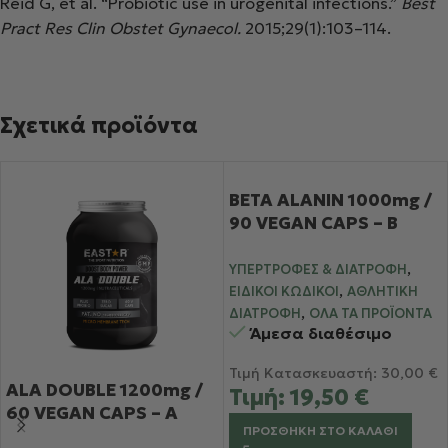
Reid G, et al. “Probiotic use in urogenital infections.”
Best
Pract Res Clin Obstet Gynaecol.
2015;29(1):103–114.
Σχετικά προϊόντα
BETA ALANIN 1000mg /
90 VEGAN CAPS – Β
Αλαλίνη – Μείωση
,
μυϊκής καταπόνισης –
ΥΠΕΡΤΡΟΦΈΣ & ΔΙΑΤΡΟΦΉ
,
Περισσότερες
ΕΙΔΙΚΟΊ ΚΩΔΙΚΟΊ
ΑΘΛΗΤΙΚΉ
,
επαναλήψεις στα βάρη
ΔΙΑΤΡΟΦΉ
ΌΛΑ ΤΑ ΠΡΟΪΌΝΤΑ
Άμεσα διαθέσιμο
Τιμή Κατασκευαστή:
30,00
€
ALA DOUBLE 1200mg /
Τιμή:
19,50
€
60 VEGAN CAPS – Α
ΠΡΟΣΘΉΚΗ ΣΤΟ ΚΑΛΆΘΙ
Λιπωικό Οξύ για