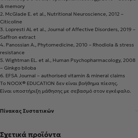
& memory
2.
McGlade
E. et al.,
Nutritional Neuroscience
, 2012 –
Citicoline
3.
Lopresti
AL et al.,
Journal of Affective Disorders
, 2019 –
Saffron extract
4.
Panossian
A.,
Phytomedicine
, 2010 –
Rhodiola
& stress
resistance
5.
Wightman EL. et al.,
Human Psychopharmacology
, 2008
– Ginkgo
biloba
6.
EFSA Journal –
authorised
vitamin & mineral claims
Το
NOOX
®
EDUCATION
δεν είναι βοήθημα πίεσης.
Είναι υποστήριξη μάθησης με σεβασμό στον εγκέφαλο.
Πίνακας Συστατικών
Σχετικά προϊόντα