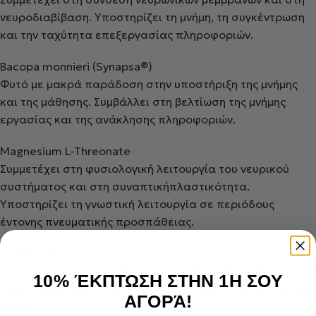
νευροδιαβίβαση
. Υποστηρίζει τη μνήμη, τη συγκέντρωση
και την ταχύτητα επεξεργασίας πληροφοριών.
Bacopa
monnieri
(
Synapsa
®)
Φυτό με μακρά παράδοση στην υποστήριξη της μνήμης
και της μάθησης. Συμβάλλει στη βελτίωση της μνήμης
εργασίας και της ανάκλησης πληροφοριών.
Magnesium
L-
Threonate
Συμμετέχει στη φυσιολογική λειτουργία του νευρικού
συστήματος και στη
συναπτική
πλαστικότητα.
Υποστηρίζει τη γνωστική λειτουργία σε περιόδους
έντονης πνευματικής προσπάθειας.
L-
Theanine
Αμινοξύ
που προάγει την ήρεμη εγρήγορση. Συμβάλλει στη
10% ΈΚΠΤΩΣΗ ΣΤΗΝ 1Η ΣΟΥ
συγκέντρωση χωρίς νευρικότητα και χωρίς κατασταλτική
ΑΓΟΡΆ!
δράση.