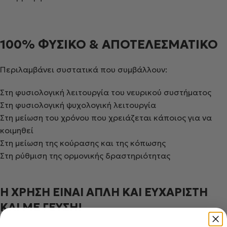
100% ΦΥΣΙΚΟ & ΑΠΟΤΕΛΕΣΜΑΤΙΚΟ
Περιλαμβάνει συστατικά που συμβάλλουν:
Στη φυσιολογική λειτουργία του νευρικού συστήματος
Στη φυσιολογική ψυχολογική λειτουργία
Στη μείωση του χρόνου που χρειάζεται κάποιος για να
κοιμηθεί
Στη μείωση της κούρασης και της κόπωσης
Στη ρύθμιση της ορμονικής δραστηριότητας
Η ΧΡΗΣΗ ΕΙΝΑΙ ΑΠΛΗ ΚΑΙ ΕΥΧΑΡΙΣΤΗ
ΚΑΙ ΜΕ ΓΕΥΣΗ!