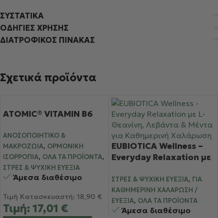
ΣΥΣΤΑΤΙΚΑ
ΟΔΗΓΙΕΣ ΧΡΗΣΗΣ
ΔΙΑΤΡΟΦΙΚΟΣ ΠΙΝΑΚΑΣ
Σχετικά προϊόντα
ATOMIC® VITAMIN B6
ΑΝΟΣΟΠΟΙΗΤΙΚΌ &
,
EUBIOTICA Wellness –
ΜΑΚΡΟΖΩΊΑ
ΟΡΜΟΝΙΚΉ
,
,
Everyday Relaxation με
ΙΣΟΡΡΟΠΊΑ
ΌΛΑ ΤΑ ΠΡΟΪΌΝΤΑ
L-Θεανίνη, Λεβάντα &
ΣΤΡΕΣ & ΨΥΧΙΚΉ ΕΥΕΞΊΑ
Άμεσα διαθέσιμο
,
Μέντα για Καθημερινή
ΣΤΡΕΣ & ΨΥΧΙΚΉ ΕΥΕΞΊΑ
ΓΙΑ
Χαλάρωση
ΚΑΘΗΜΕΡΙΝΉ ΧΑΛΆΡΩΣΗ /
Τιμή Κατασκευαστή:
18,90
€
,
ΕΥΕΞΊΑ
ΌΛΑ ΤΑ ΠΡΟΪΌΝΤΑ
Τιμή:
17,01
€
Άμεσα διαθέσιμο