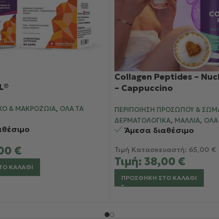
Collagen Peptides – Nu
L®
– Cappuccino
,
ΚΌ & ΜΑΚΡΟΖΩΊΑ
ΌΛΑ ΤΑ
ΠΕΡΙΠΟΊΗΣΗ ΠΡΟΣΏΠΟΥ & ΣΏΜ
,
,
ΔΕΡΜΑΤΟΛΟΓΙΚΆ
ΜΑΛΛΙΆ
ΌΛΑ
αθέσιμο
Άμεσα διαθέσιμο
,00
€
Τιμή Κατασκευαστή:
65,00
€
Τιμή:
38,00
€
ΤΟ ΚΑΛΆΘΙ
ΠΡΟΣΘΉΚΗ ΣΤΟ ΚΑΛΆΘΙ