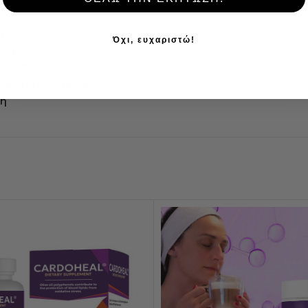
ητες νερού
Όχι, ευχαριστώ!
δέρματος
 κολλαγόνου
 συνδετικού ιστού
ση