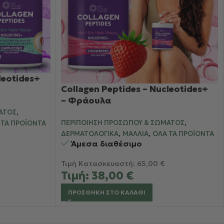
cleotides+
Collagen Peptides – Nucleotides+
– Φράουλα
,
ΑΤΟΣ
,
ΠΕΡΙΠΟΊΗΣΗ ΠΡΟΣΏΠΟΥ & ΣΏΜΑΤΟΣ
 ΤΑ ΠΡΟΪΌΝΤΑ
,
,
ΔΕΡΜΑΤΟΛΟΓΙΚΆ
ΜΑΛΛΙΆ
ΌΛΑ ΤΑ ΠΡΟΪΌΝΤΑ
Άμεσα διαθέσιμο
Τιμή Κατασκευαστή:
65,00
€
Τιμή:
38,00
€
ΠΡΟΣΘΉΚΗ ΣΤΟ ΚΑΛΆΘΙ