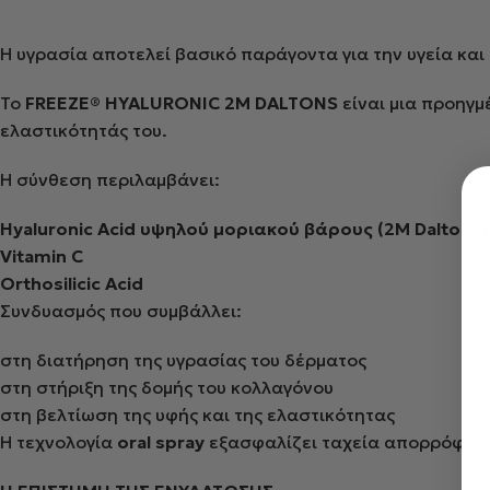
Η υγρασία αποτελεί βασικό παράγοντα για την υγεία και
Το
FREEZE® HYALURONIC 2M DALTONS
είναι μια προηγμ
ελαστικότητάς του.
Η σύνθεση περιλαμβάνει:
Hyaluronic Acid υψηλού μοριακού βάρους (2M Daltons)
Vitamin C
Orthosilicic Acid
Συνδυασμός που συμβάλλει:
στη διατήρηση της υγρασίας του δέρματος
στη στήριξη της δομής του κολλαγόνου
στη βελτίωση της υφής και της ελαστικότητας
Η τεχνολογία
oral spray
εξασφαλίζει ταχεία απορρόφησ