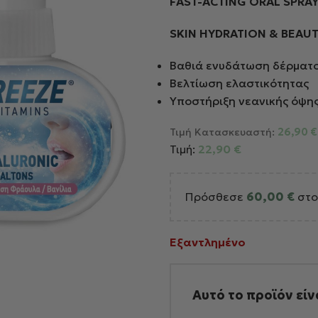
FAST-ACTING ORAL SPRA
SKIN HYDRATION & BEAU
Βαθιά ενυδάτωση δέρματ
Βελτίωση ελαστικότητας
Υποστήριξη νεανικής όψη
Τιμή Κατασκευαστή:
26,90
€
Τιμή:
22,90
€
Πρόσθεσε
60,00
€
στο
Εξαντλημένο
Αυτό το προϊόν εί