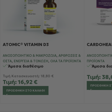
ATOMIC® VITAMIN D3
CARDOHEA
,
ΑΝΟΣΟΠΟΙΗΤΙΚΌ & ΜΑΚΡΟΖΩΊΑ
ΑΡΘΡΏΣΕΙΣ &
ΑΝΟΣΟΠΟΙΗΤΙ
,
,
ΟΣΤΆ
ΕΝΈΡΓΕΙΑ & ΤΌΝΩΣΗ
ΌΛΑ ΤΑ ΠΡΟΪΌΝΤΑ
ΠΡΟΪΌΝΤΑ
Άμεσα διαθέσιμο
Άμεσα δι
Τιμή Κατασκευαστή:
18,80
€
Τιμή:
38
Τιμή:
16,92
€
ΠΡΟΣΘΉΚΗ Σ
ΠΡΟΣΘΉΚΗ ΣΤΟ ΚΑΛΆΘΙ