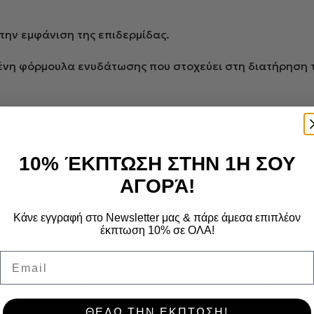
 την εμφάνιση της επιδερμίδας.
ένη φόρμουλα ενυδάτωσης που στοχεύει στη διατήρηση τ
10% ΈΚΠΤΩΣΗ ΣΤΗΝ 1Η ΣΟΥ
ΑΓΟΡΆ!
Κάνε εγγραφή στο Newsletter μας & πάρε άμεσα επιπλέον
έκπτωση 10% σε ΟΛΑ!
Email
η, ενώ τα
phospholipids
και τα
postbiotics
ενισχύουν τη
ΘΕΛΩ ΤΗΝ ΕΚΠΤΩΣΗ!