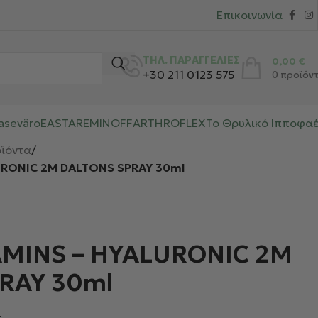
Επικοινωνία
ΤΗΛ. ΠΑΡΑΓΓΕΛΙΕΣ
0,00
€
+30 211 0123 575
0
προϊόν
aseväro
EASTAR
EMINOFF
ARTHROFLEX
Το Θρυλικό Ιπποφα
ϊόντα
/
URONIC 2M DALTONS SPRAY 30ml
AMINS – HYALURONIC 2M
RAY 30ml