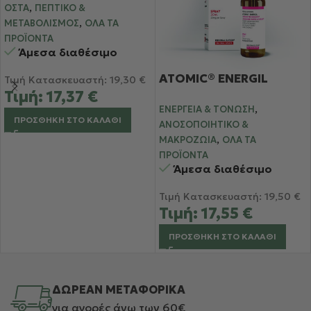
,
ΟΣΤΆ
ΠΕΠΤΙΚΌ &
,
ΜΕΤΑΒΟΛΙΣΜΌΣ
ΌΛΑ ΤΑ
ΠΡΟΪΌΝΤΑ
Άμεσα διαθέσιμο
ATOMIC® ENERGIL
Τιμή Κατασκευαστή:
19,30
€
Τιμή:
17,37
€
,
ΕΝΈΡΓΕΙΑ & ΤΌΝΩΣΗ
ΠΡΟΣΘΉΚΗ ΣΤΟ ΚΑΛΆΘΙ
ΑΝΟΣΟΠΟΙΗΤΙΚΌ &
,
ΜΑΚΡΟΖΩΊΑ
ΌΛΑ ΤΑ
ΠΡΟΪΌΝΤΑ
Άμεσα διαθέσιμο
Τιμή Κατασκευαστή:
19,50
€
Τιμή:
17,55
€
ΠΡΟΣΘΉΚΗ ΣΤΟ ΚΑΛΆΘΙ
ΔΩΡΕΑΝ ΜΕΤΑΦΟΡΙΚΑ
για αγορές άνω των 60€