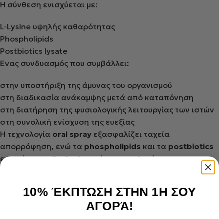
Η σύνθεση ενισχύεται με:
L-Lysine υψηλής καθαρότητας
Phospholipids
Postbiotics lysate
Ένας συνδυασμός που συμβάλλει:
στην υποστήριξη της άμυνας του οργανισμού
στη διαδικασία ανάκαμψης μετά από καταπόνηση
στη διατήρηση της φυσιολογικής λειτουργίας των ιστών
στη συνολική ενίσχυση της ευεξίας
Η τεχνολογία
oral spray
εξασφαλίζει ταχεία
απορρόφηση, ενώ τα
phospholipids
και τα
postbiotics
ενισχύουν τη βιοδιαθεσιμότητα της λυσίνης.
Η ΕΠΙΣΤΗΜΗ ΤΗΣ ΑΠΟΚΑΤΑΣΤΑΣΗΣ
10% ΈΚΠΤΩΣΗ ΣΤΗΝ 1Η ΣΟΥ
Tissue support: η λυσίνη συμβάλλει στη σύνθεση
ΑΓΟΡΆ!
πρωτεϊνών και ιστών