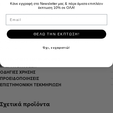
Immune support: συμμετέχει στη φυσιολογική λειτουργία
Κάνε εγγραφή στο Newsletter μας & πάρε άμεσα επιπλέον
έκπτωση 10% σε ΟΛΑ!
του ανοσοποιητικού
Email
Recovery support: υποστηρίζει τη διαδικασία
ανάρρωσης
Metabolic balance: συμβάλλει στη σωστή μεταβολική
ΘΕΛΩ ΤΗΝ ΕΚΠΤΩΣΗ!
λειτουργία
Enhanced absorption: phospholipids βελτιώνουν τη
βιοδιαθεσιμότητα
Όχι, ευχαριστώ!
ΔΙΑΤΡΟΦΙΚΕΣ ΠΛΗΡΟΦΟΡΙΕΣ
ΕΝΕΡΓΗ ΣΥΝΘΕΣΗ
ΟΔΗΓΙΕΣ ΧΡΗΣΗΣ
ΠΡΟΕΙΔΟΠΟΙΗΣΕΙΣ
ΕΠΙΣΤΗΜΟΝΙΚΗ ΤΕΚΜΗΡΙΩΣΗ
Σχετικά προϊόντα