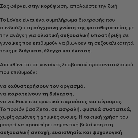
Σας φέρνει στην κορύφωση, απολαύστε την ζωή
Το LoVex είναι ένα συμπλήρωμα διατροφής που
συνδυάζει τη
σύγχρονη γνώση της φυτοθεραπείας
με
την ανάγκη για
ολιστική σεξουαλική υποστήριξη
σε
γυναίκες που επιθυμούν να βιώνουν τη σεξουαλικότητά
τους με
διάρκεια, έλεγχο και ένταση
.
Απευθύνεται σε γυναίκες λεσβιακού προσανατολισμού
που επιθυμούν:
να
καθυστερήσουν τον οργασμό
,
να
παρατείνουν τη διέγερση
,
να νιώθουν
πιο ερωτικά παρούσες και σίγουρες
.
Το προϊόν βασίζεται σε
ασφαλή, φυσικά συστατικά
,
χωρίς ορμόνες ή χημικές ουσίες. Η τακτική χρήση του
μπορεί να προσφέρει σημαντική βελτίωση στη
σεξουαλική αντοχή, ευαισθησία και ψυχολογική