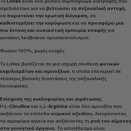
Το
LoVex
είναι ένα φυσικό συμπλήρωμα διατροφής που
σχεδιάστηκε για να
βελτιώσει τη σεξουαλική αντοχή
,
να
παρατείνει την ερωτική διέγερση
, να
καθυστερήσει την κορύφωση
και να
προσφέρει μια
πιο έντονη και ουσιαστική εμπειρία επαφής
για
γυναίκες λεσβιακού προσανατολισμού.
Φυσικο 100%, χωρίς ενοχές
Το LoVex βασίζεται σε μια ισχυρή σύνθεση
φυτικών
εκχυλισμάτων και αμινοξέων
, η οποία επενεργεί σε
τέσσερις βασικές διαστάσεις της σεξουαλικής
λειτουργίας:
Ενίσχυση της κυκλοφορίας και αιμάτωσης
Η
L-Citrulline
και η
L-Arginine
είναι δύο αμινοξέα που
αυξάνουν τα επίπεδα
νιτρικού οξειδίου
, διευρύνοντας
τα αιμοφόρα αγγεία και αυξάνοντας τη
ροή του αίματος
στα γεννητικά όργανα
. Το αποτέλεσμα είναι