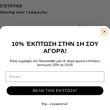
ΣΥΣΤΑΤΙΚΑ
Serving size: 1 κάψουλα
Ανά
Συστατικό
%NRV
δόση
10% ΈΚΠΤΩΣΗ ΣΤΗΝ 1Η ΣΟΥ
PROBIOTICS PREMIX (Lactobacillus
ΑΓΟΡΆ!
rhamnosus, Lactobacillus
5 mg
**
acidophilus, Bifidobacterium lactis)
Κάνε εγγραφή στο Newsletter μας & πάρε άμεσα επιπλέον
έκπτωση 10% σε ΟΛΑ!
Email
*NRV: Διατροφική Τιμή Αναφοράς
** Δεν έχει καθοριστεί
Άλλα Συστατικά:
Μαλτοδεξτρίνη, Γεύση Κοτόπουλο
ΘΕΛΩ ΤΗΝ ΕΚΠΤΩΣΗ!
Όχι, ευχαριστώ!
ΟΔΗΓΙΕΣ ΧΡΗΣΗΣ