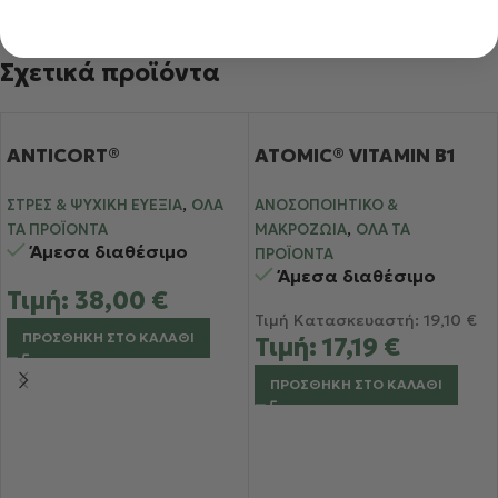
Σχετικά προϊόντα
ANTICORT®
ATOMIC® VITAMIN B1
,
ΣΤΡΕΣ & ΨΥΧΙΚΉ ΕΥΕΞΊΑ
ΌΛΑ
ΑΝΟΣΟΠΟΙΗΤΙΚΌ &
,
ΤΑ ΠΡΟΪΌΝΤΑ
ΜΑΚΡΟΖΩΊΑ
ΌΛΑ ΤΑ
Άμεσα διαθέσιμο
ΠΡΟΪΌΝΤΑ
Άμεσα διαθέσιμο
Τιμή:
38,00
€
Τιμή Κατασκευαστή:
19,10
€
ΠΡΟΣΘΉΚΗ ΣΤΟ ΚΑΛΆΘΙ
Τιμή:
17,19
€
ΠΡΟΣΘΉΚΗ ΣΤΟ ΚΑΛΆΘΙ