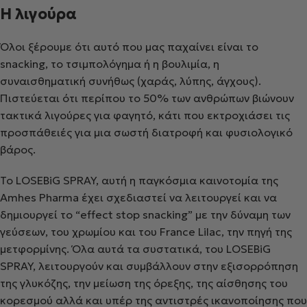
H λιγούρα
Όλοι ξέρουμε ότι αυτό που μας παχαίνει είναι το
snacking, το τσιμπολόγημα ή η βουλιμία, η
συναισθηματική συνήθως (χαράς, λύπης, άγχους).
Πιστεύεται ότι περίπου το 50% των ανθρώπων βιώνουν
τακτικά λιγούρες για φαγητό, κάτι που εκτροχιάσει τις
προσπάθειές για μια σωστή διατροφή και φυσιολογικό
βάρος.
Το LOSEBiG SPRAY, αυτή η παγκόσμια καινοτομία της
Amhes Pharma έχει σχεδιαστεί να λειτουργεί και να
δημιουργεί το “effect stop snacking” με την δύναμη των
γεύσεων, του χρωμίου και του France Lilac, την πηγή της
μετφορμίνης. Όλα αυτά τα συστατικά, του LOSEBiG
SPRAY, λειτουργούν και συμβάλλουν στην εξισορρόπηση
της γλυκόζης, την μείωση της όρεξης, της αίσθησης του
κορεσμού αλλά και υπέρ της αντιστρές ικανοποίησης που