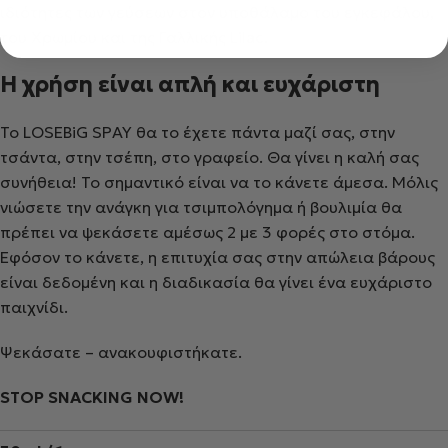
ιδιότητες των γεύσεων στον υποθάλαμο του εγκεφάλου,
του Χρωμίου και της Γαλλικής Lilac.
Η χρήση είναι απλή και ευχάριστη
Το LOSEBiG SPAY θα το έχετε πάντα μαζί σας, στην
τσάντα, στην τσέπη, στο γραφείο. Θα γίνει η καλή σας
συνήθεια! Το σημαντικό είναι να το κάνετε άμεσα. Μόλις
νιώσετε την ανάγκη για τσιμπολόγημα ή βουλιμία θα
πρέπει να ψεκάσετε αμέσως 2 με 3 φορές στο στόμα.
Εφόσον το κάνετε, η επιτυχία σας στην απώλεια βάρους
είναι δεδομένη και η διαδικασία θα γίνει ένα ευχάριστο
παιχνίδι.
Ψεκάσατε – ανακουφιστήκατε.
STOP SNACKING NOW!