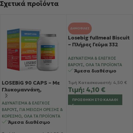
Σχετικά προϊόντα
ΔΗΜΟΦΙΛΈΣ
Losebig fullmeal Biscuit
– Πλήρες Γεύμα 332
Θερμίδες 40γρ
Πρωτεΐνης
ΑΔΥΝΆΤΙΣΜΑ & ΈΛΕΓΧΟΣ
,
ΒΆΡΟΥΣ
ΌΛΑ ΤΑ ΠΡΟΪΌΝΤΑ
Άμεσα διαθέσιμο
LOSEBiG 90 CAPS – Με
Τιμή Κατασκευαστή:
4,50
€
Τιμή:
4,10
€
Γλυκομαννάνη,
Βερβερίνη, Ψύλλιο
ΠΡΟΣΘΉΚΗ ΣΤΟ ΚΑΛΆΘΙ
ΑΔΥΝΆΤΙΣΜΑ & ΈΛΕΓΧΟΣ
,
ΒΆΡΟΥΣ
ΓΙΑ ΜΕΊΩΣΗ ΌΡΕΞΗΣ &
,
ΚΟΡΕΣΜΌ
ΌΛΑ ΤΑ ΠΡΟΪΌΝΤΑ
Άμεσα διαθέσιμο