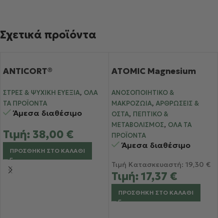
Σχετικά προϊόντα
ANTICORT®
ATOMIC Magnesium
,
ΣΤΡΕΣ & ΨΥΧΙΚΉ ΕΥΕΞΊΑ
ΌΛΑ
ΑΝΟΣΟΠΟΙΗΤΙΚΌ &
,
ΤΑ ΠΡΟΪΌΝΤΑ
ΜΑΚΡΟΖΩΊΑ
ΑΡΘΡΏΣΕΙΣ &
Άμεσα διαθέσιμο
,
ΟΣΤΆ
ΠΕΠΤΙΚΌ &
,
ΜΕΤΑΒΟΛΙΣΜΌΣ
ΌΛΑ ΤΑ
Τιμή:
38,00
€
ΠΡΟΪΌΝΤΑ
Άμεσα διαθέσιμο
ΠΡΟΣΘΉΚΗ ΣΤΟ ΚΑΛΆΘΙ
Τιμή Κατασκευαστή:
19,30
€
Τιμή:
17,37
€
ΠΡΟΣΘΉΚΗ ΣΤΟ ΚΑΛΆΘΙ