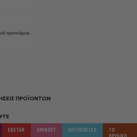
κά προνόμια.
ΉΣΕΙΣ ΠΡΟΪΌΝΤΩΝ
ΨΤΕ
EASTAR
EMINOFF
ARTHROFLEX
ΤΟ
ΘΡΥΛΙΚΌ