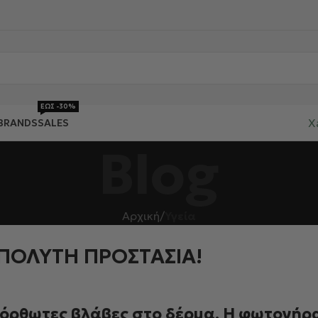
ΕΩΣ -30%
X
BRANDS
SALES
Blog
Αρχική
/
Υγεία
ΑΠΟΛΥΤΗ ΠΡΟΣΤΑΣΙΑ!
νόρθωτες βλάβες στο δέρμα. Η φωτογήρ