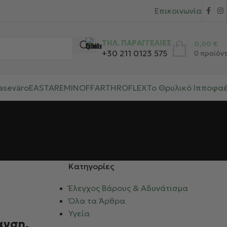
Επικοινωνία
ΤΗΛ. ΠΑΡΑΓΓΕΛΙΕΣ
0,00
€
+30 211 0123 575
0
προϊόν
aseväro
EASTAR
EMINOFF
ARTHROFLEX
Το Θρυλικό Ιπποφα
Kατηγορίες
Έλεγχος Βάρους & Αδυνάτισμα
Όλα τα Άρθρα
Υγεία
ανση,