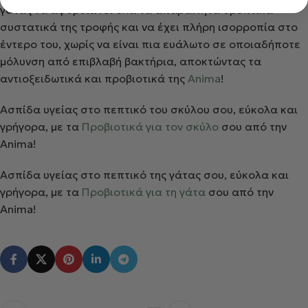
γάτας να αφομοιώνει όλα τα απαραίτητα θρεπτικά
συστατικά της τροφής και να έχει πλήρη ισορροπία στο
έντερο του, χωρίς να είναι πια ευάλωτο σε οποιαδήποτε
μόλυνση από επιβλαβή βακτήρια, αποκτώντας τα
αντιοξειδωτικά και προβιοτικά της
Anima
!
Ασπίδα υγείας στο πεπτικό του σκύλου σου, εύκολα και
γρήγορα, με τα
Προβιοτικά για τον σκύλο
σου από την
Anima!
Ασπίδα υγείας στο πεπτικό της γάτας σου, εύκολα και
γρήγορα, με τα
Προβιοτικά για τη γάτα
σου από την
Anima!