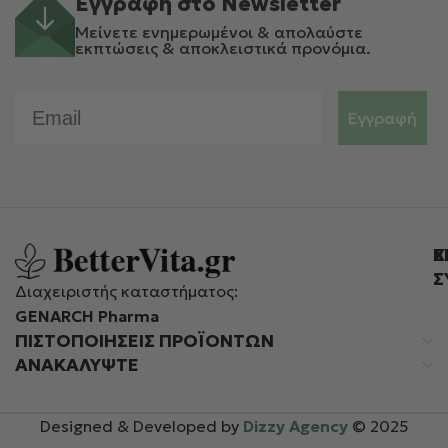
Εγγραφή στο Newsletter
Μείνετε ενημερωμένοι & απολαύστε
εκπτώσεις & αποκλειστικά προνόμια.
Email
Εγγραφή
Ε
Χ
Σ
Διαχειριστής καταστήματος:
GENARCH Pharma
ΠΙΣΤΟΠΟΙΉΣΕΙΣ ΠΡΟΪΌΝΤΩΝ
ΑΝΑΚΑΛΥΨΤΕ
Designed & Developed by
Dizzy Agency
© 2025